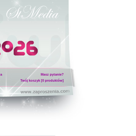
wa
Masz pytanie?
Twój koszyk [0 produktów]