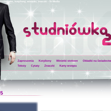
niówkowe, kotyliony, winietki, znaczki - St Media
Zaproszenia
Kotyliony
Winietki stołowe
Okładki na świadect
Teksty
Cytaty
Znaczki
Karty wstępu
5