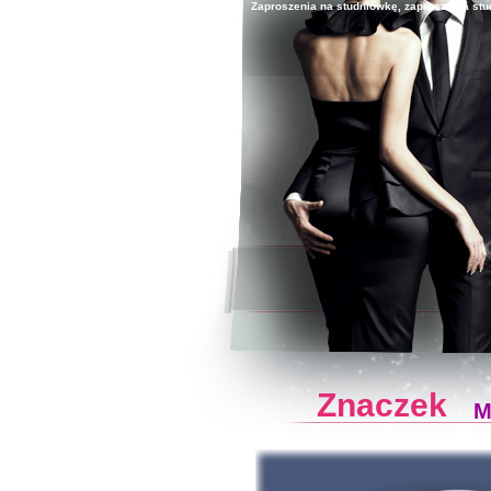
Zaproszenia na studniówkę, zaproszenia stud
Znaczek
M