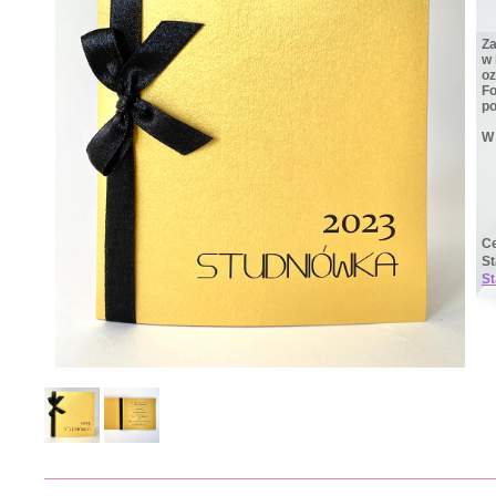
Za
w 
oz
Fo
po
W 
Ce
S
St