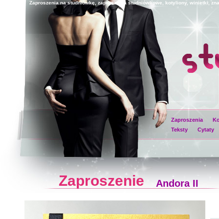
Zaproszenia na studniówkę, zaproszenia studniówkowe, kotyliony, winietki, zna
Zaproszenia
Ko
Teksty
Cytaty
Zaproszenie
Andora II