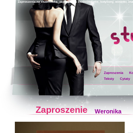
Zaproszenia na studniówkę, zaproszenia studniówkowe, kotyliony, winietki, zna
Zaproszenia
Ko
Teksty
Cytaty
Zaproszenie
Weronika