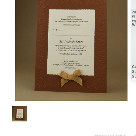
Za
w 
wy
W 
Ce
S
St