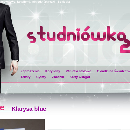
niówkowe, kotyliony, winietki, znaczki - St Media
Zaproszenia
Kotyliony
Winietki stołowe
Okładki na świadect
Teksty
Cytaty
Znaczki
Karty wstępu
nie
Klarysa blue