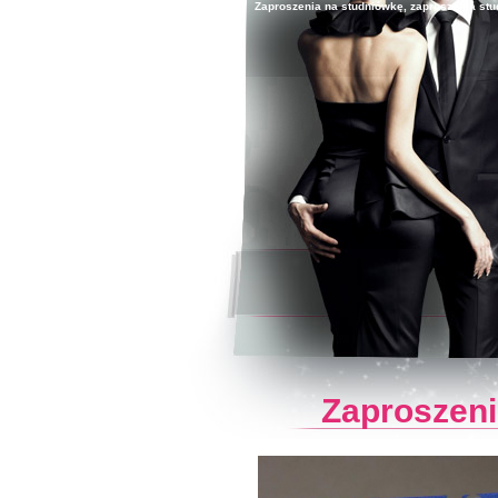
Zaproszenia na studniówkę, zaproszenia stud
Zaprosze