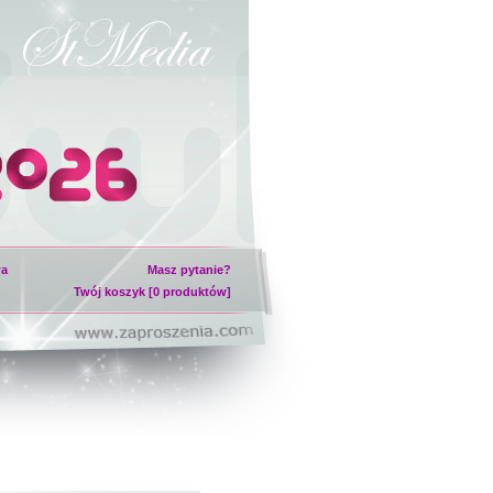
wa
Masz pytanie?
Twój koszyk [0 produktów]