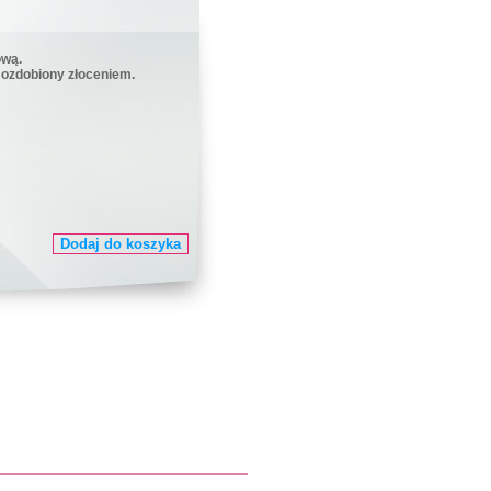
ową.
ozdobiony złoceniem.